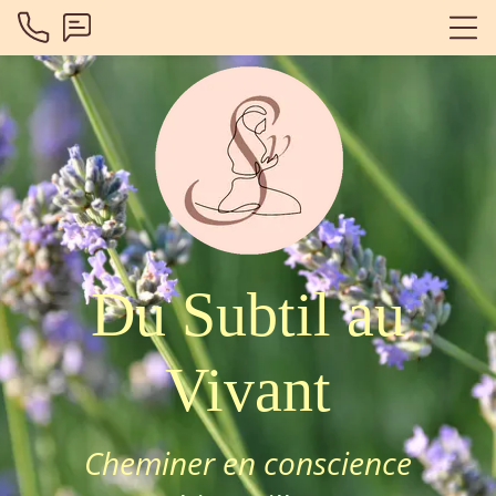
Du Subtil
au
Vivant
Cheminer en conscience