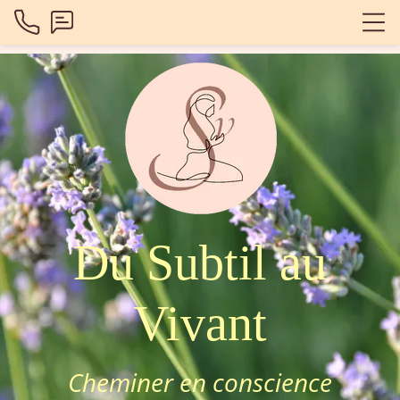
Du Subtil
au
Vivant
Cheminer en conscience